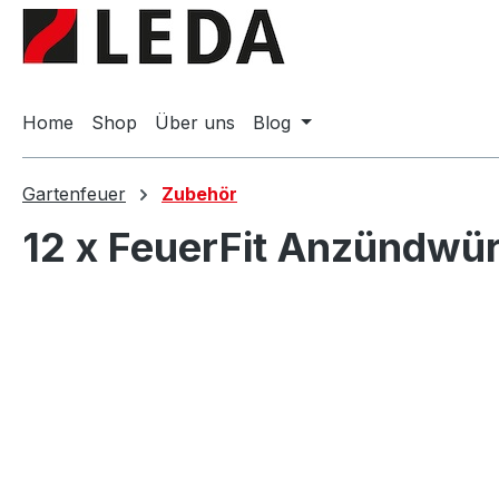
springen
Zur Hauptnavigation springen
Home
Shop
Über uns
Blog
Gartenfeuer
Zubehör
12 x FeuerFit Anzündwür
Bildergalerie überspringen