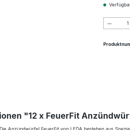
Verfügba
Produkt
Produktnu
ionen "12 x FeuerFit Anzündwür
Die Anzündwürfel FeuerFit von LEDA bestehen aus Spezial