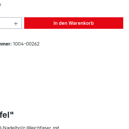
r
 Anzahl: Gib den gewünschten Wert ein 
In den Warenkorb
mmer:
1004-00262
fel"
-Nadelholz-Weichfaser mit