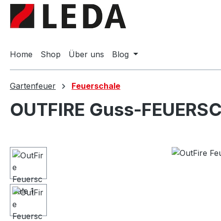
springen
Zur Hauptnavigation springen
Home
Shop
Über uns
Blog
Gartenfeuer
Feuerschale
OUTFIRE Guss-FEUERS
Bildergalerie überspringen