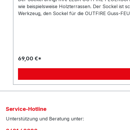
wie beispielsweise Holzterrassen. Der Sockel ist 
Werkzeug, den Sockel für die OUTFIRE Guss-FEUERSCHALE . Die Elemente werden ineinander verhakt, die Feuerschale darauf platziert und zurechtgerückt:
fertig! Am Ende der Sommersaison werden die Stahl
69,00 €*
Service-Hotline
Unterstützung und Beratung unter: