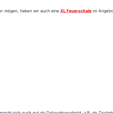
ßer mögen, haben wir auch eine
XL Feuerschale
im Angebo
t sich auch gut als Dekorationsobjekt, z.B. als Tischde