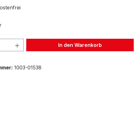
stenfrei
r
 Anzahl: Gib den gewünschten Wert ein 
In den Warenkorb
mmer:
1003-01538