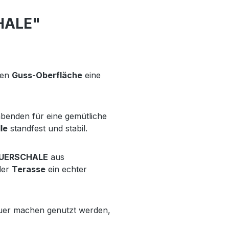
HALE"
nen
Guss-Oberfläche
eine
enden für eine gemütliche
le
standfest und stabil.
UERSCHALE
aus
der
Terasse
ein echter
euer machen genutzt werden,